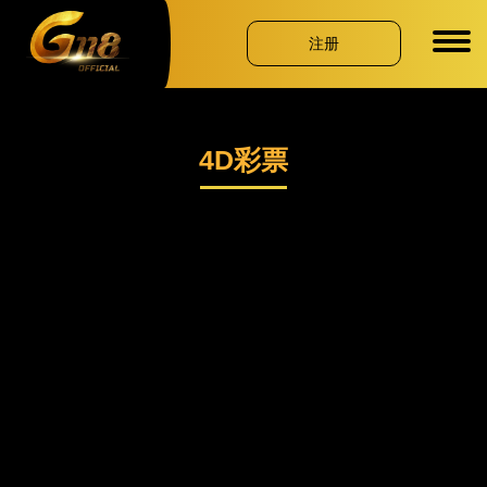
注册
4D彩票