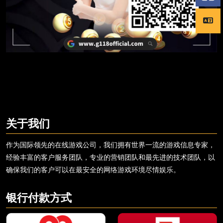
关于我们
作为国际领先的在线游戏公司，我们拥有世界一流的游戏信息专家，
经验丰富的客户服务团队，专业的营销团队和最先进的技术团队，以
确保我们的客户可以在最安全的网络游戏环境尽情娱乐。
银行付款方式