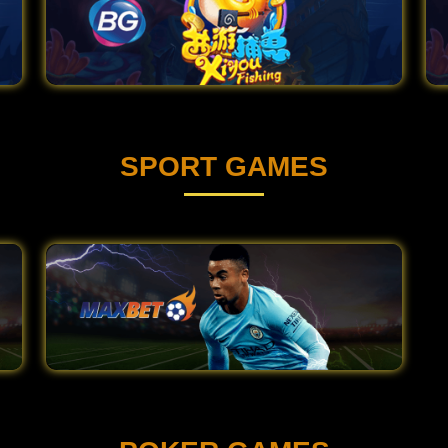
SPORT GAMES